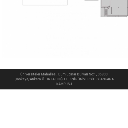
Üniversiteler Mahallesi, Dumlupınar Bulvarı No:1, 06800
Çankaya/Ankara © ORTA DOĞU TEKNİK ÜNİVERSİTESİ ANKARA
KAMPUSU