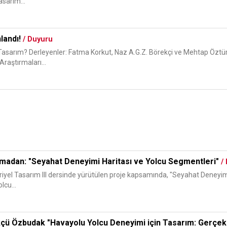
asarım...
nlandı!
/ Duyuru
, Tasarım? Derleyenler: Fatma Korkut, Naz A.G.Z. Börekçi ve Mehtap Öztü
raştırmaları...
adan: "Seyahat Deneyimi Haritası ve Yolcu Segmentleri"
/
el Tasarım III dersinde yürütülen proje kapsamında, "Seyahat Deneyimi 
lcu...
çü Özbudak "Havayolu Yolcu Deneyimi için Tasarım: Gerçek 