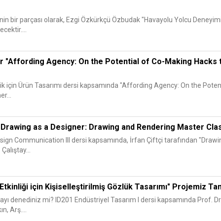
sinin bir parçası olarak, Ezgi Özkürkçü Özbudak "Havayolu Yolcu Deneyim
cektir....
 "Affording Agency: On the Potential of Co-Making Hacks t
rlik için Ürün Tasarımı dersi kapsamında "Affording Agency: On the Poten
r...
i: "Drawing as a Designer: Drawing and Rendering Master Cla
sign Communication III dersi kapsamında, İrfan Çiftçi tarafından "Draw
 Çalıştay...
tkinliği için Kişiselleştirilmiş Gözlük Tasarımı" Projemiz T
mayı denediniz mi? ID201 Endüstriyel Tasarım I dersi kapsamında Prof. Dr
n, Arş....