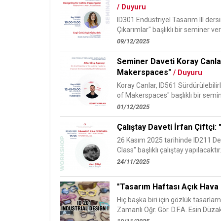
/ Duyuru
ID301 Endüstriyel Tasarım III der
Çıkarımlar" başlıklı bir seminer vere
09/12/2025
Seminer Daveti Koray Canlar
Makerspaces"
/ Duyuru
Koray Canlar, ID561 Sürdürülebili
of Makerspaces" başlıklı bir semine
01/12/2025
Çalıştay Daveti İrfan Çiftç
26 Kasım 2025 tarihinde ID211 De
Class" başlıklı çalıştay yapılacaktır.
24/11/2025
"Tasarım Haftası Açık Hava E
Hiç başka biri için gözlük tasarla
Zamanlı Öğr. Gör. D.F.A. Esin Düzakı