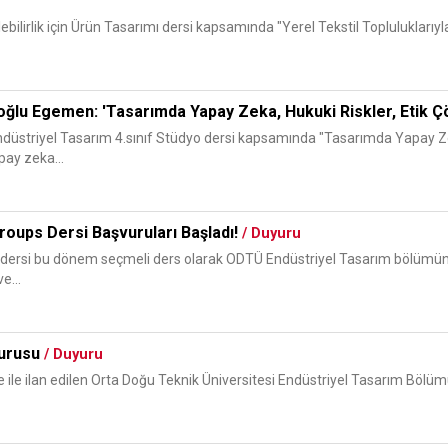
ebilirlik için Ürün Tasarımı dersi kapsamında "Yerel Tekstil Topluluklarıyla
oğlu Egemen: 'Tasarımda Yapay Zeka, Hukuki Riskler, Etik 
üstriyel Tasarım 4.sınıf Stüdyo dersi kapsamında "Tasarımda Yapay Zeka,
pay zeka...
roups Dersi Başvuruları Başladı!
/ Duyuru
 dersi bu dönem seçmeli ders olarak ODTÜ Endüstriyel Tasarım bölümünde 
e...
yurusu
/ Duyuru
le ilan edilen Orta Doğu Teknik Üniversitesi Endüstriyel Tasarım Bölüm