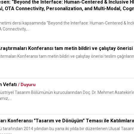
esen: “Beyond the Interface: Human-Centered & Inclusive 
I, OTA Connectivity, Personalization, and Multi-Modal, Cog
netimi dersi kapsamında “Beyond the Interface: Human-Centered & Incl
Connectivity,...
ştırmaları Konferansı tam metin bildiri ve çalıştay önerisi t
maları Konferansı tam metin bildiri ve çalıştay önerisi teslim çağrılarının
n Vefatı
/ Duyuru
düstriyel Tasarım Bölümünün kurucularından Doç. Dr. Mehmet Asatekin'in
mız,...
ları Konferansı "Tasarım ve Dönüşüm" Teması ile Katılımların
arafından 2014 yılından bu yana iki yılda bir düzenlenen Ulusal Tasarım