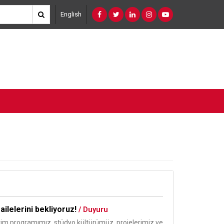
English
ilelerini bekliyoruz!
/ Duyuru
im programımız, stüdyo kültürümüz, projelerimiz ve