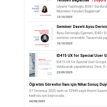
Yeniden Bağlamak”
/ Duyuru
Lilyana Yazirlıoğlu, ID561 Sürdürül
Nesneleri Yeniden Bağlamak"...
13/10/2025
Seminer Daveti Aysu Derici
Aysu Dericioğlu Egemen, ID401 End
seminer verecektir. Tasarımda ya
10/10/2025
ID415 UX for Special User G
ID415 UX for Special User Groups
doldurarak yapabilirsiniz. Ders, 3. v
23/09/2025
Öğretim Görevlisi İlanı için Nihai Sonuç Du
07 Temmuz 2025 tarih ve 32949 sayılı Resmi Gazete i
kadrosu için başvuruda...
04/08/2025