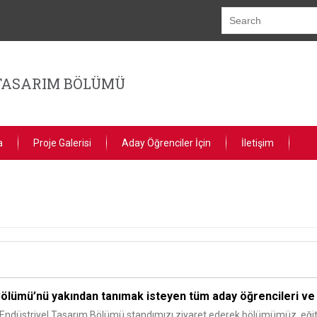
TASARIM BÖLÜMÜ
a
Proje Galerisi
Aday Öğrenciler İçin
İletişim
lümü’nü yakından tanımak isteyen tüm aday öğrencileri ve a
Endüstriyel Tasarım Bölümü standımızı ziyaret ederek bölümümüz, eğit