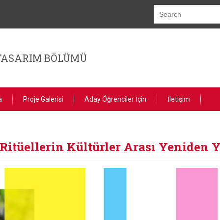
TASARIM BÖLÜMÜ
a
Proje Galerisi
Aday Öğrenciler İçin
İletişim
: Ritüellerin Kültürler Arası Yeniden