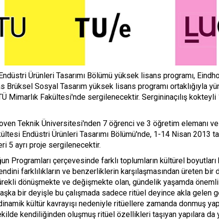
üstri Ürünleri Tasarımı Bölümü yüksek lisans programı, Eindhov
Brüksel Sosyal Tasarım yüksek lisans programı ortaklığıyla yürütü
TÜ Mimarlık Fakültesi'nde sergilenecektir. Sergininaçılış koktey
ven Teknik Üniversitesi'nden 7 öğrenci ve 3 öğretim elemanı ve
ültesi Endüstri Ürünleri Tasarımı Bölümü'nde, 1-14 Nisan 2013 tar
ri 5 ayrı proje sergilenecektir.
n Programları çerçevesinde farklı toplumların kültürel boyutları b
dini farklılıkların ve benzerliklerin karşılaşmasından üreten bir 
ürekli dönüşmekte ve değişmekte olan, gündelik yaşamda önemli b
Başka bir deyişle bu çalışmada sadece ritüel deyince akla gelen g
 dinamik kültür kavrayışı nedeniyle ritüellere zamanda donmuş ya
ilde kendiliğinden oluşmuş ritüel özellikleri taşıyan yapılara da 