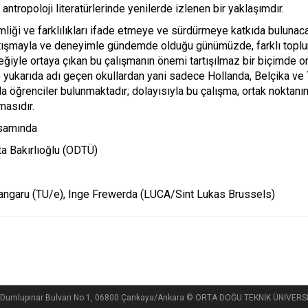
antropoloji literatürlerinde yenilerde izlenen bir yaklaşımdır.
iği ve farklılıkları ifade etmeye ve sürdürmeye katkıda bulunaca
artışmayla ve deneyimle gündemde olduğu günümüzde, farklı toplum
eğiyle ortaya çıkan bu çalışmanın önemi tartışılmaz bir biçimde or
e yukarıda adı geçen okullardan yani sadece Hollanda, Belçika ve
 da öğrenciler bulunmaktadır; dolayısıyla bu çalışma, ortak noktanı
masıdır.
psamında
a Bakırlıoğlu (ODTÜ)
Bangaru (TU/e), Inge Frewerda (LUCA/Sint Lukas Brussels)
si, Dumlupınar Bulvarı No:1, 06800 Çankaya/Ankara © ORTA DOĞU TEKNİK ÜNİVE