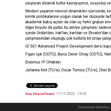
oluşturan dinamik kültür kavrayışımız, sosyoloji ve 
Modern yaşamın mevcut dinamikleri içerisinde, kiml
kimlik politikalarının yoğun olarak her düzeyde t
akademik bakış açıları da olan üç farklı grubun em
diğer boyutu da şudur; bu atölye çalışması sadec
içinde Ürdün'den, Irak'tan, İran'dan ve Ekvator'dan
çalışmasından oluştuğu çok kültürlü bir proje çalış
ID 501 Advanced Project Development dersi ka
Figen Işık (ODTÜ), Burcu Derer Omay (ODTÜ), Yekt
Erasmus IP Ortakları
Johanna Kint (TU/e), Oscar Tomico (TU/e), Chet 
Son Güncelleme:
11/11/2022 - 14:59
Üniversiteler Mahalle