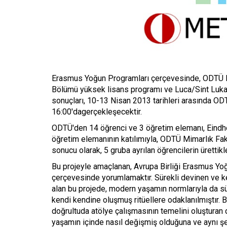
Erasmus Yoğun Programları çerçevesinde, ODTÜ End
Bölümü yüksek lisans programı ve Luca/Sint Lukas 
sonuçları, 10-13 Nisan 2013 tarihleri arasında OD
16:00'dagerçekleşecektir.
ODTÜ'den 14 öğrenci ve 3 öğretim elemanı, Eindho
öğretim elemanının katılımıyla, ODTÜ Mimarlık Fak
sonucu olarak, 5 gruba ayrılan öğrencilerin ürettikle
Bu projeyle amaçlanan, Avrupa Birliği Erasmus Yoğu
çerçevesinde yorumlamaktır. Sürekli devinen ve ken
alan bu projede, modern yaşamın normlarıyla da s
kendi kendine oluşmuş ritüellere odaklanılmıştır. 
doğrultuda atölye çalışmasının temelini oluşturan
yaşamın içinde nasıl değişmiş olduğuna ve aynı şek