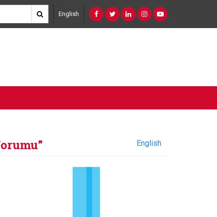
English
 Yorumu”
English