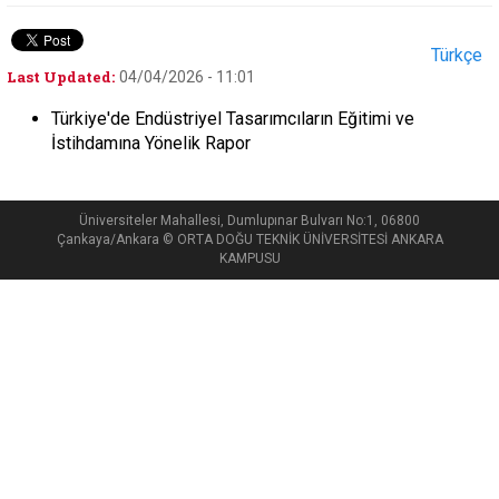
Türkçe
Last Updated:
04/04/2026 - 11:01
Türkiye'de Endüstriyel Tasarımcıların Eğitimi ve
İstihdamına Yönelik Rapor
Üniversiteler Mahallesi, Dumlupınar Bulvarı No:1, 06800
Çankaya/Ankara © ORTA DOĞU TEKNİK ÜNİVERSİTESİ ANKARA
KAMPUSU