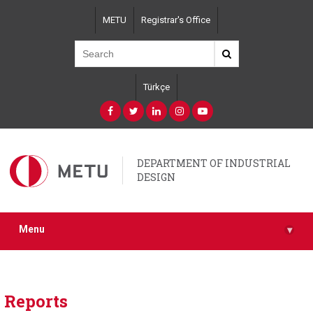
Skip
METU
Registrar's Office
to
main
content
Türkçe
DEPARTMENT OF INDUSTRIAL
DESIGN
Menu
▾
Reports