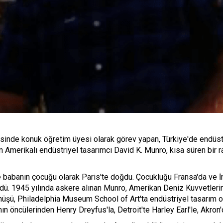
inde konuk öğretim üyesi olarak görev yapan, Türkiye'de endüstriy
en Amerikalı endüstriyel tasarımcı David K. Munro, kısa süren bir
 babanın çocuğu olarak Paris'te doğdu. Çocukluğu Fransa'da ve İng
dü. 1945 yılında askere alınan Munro, Amerikan Deniz Kuvvetleri
dönüşü, Philadelphia Museum School of Art'ta endüstriyel tasarım o
n öncülerinden Henry Dreyfus'la, Detroit'te Harley Earl'le, Akron