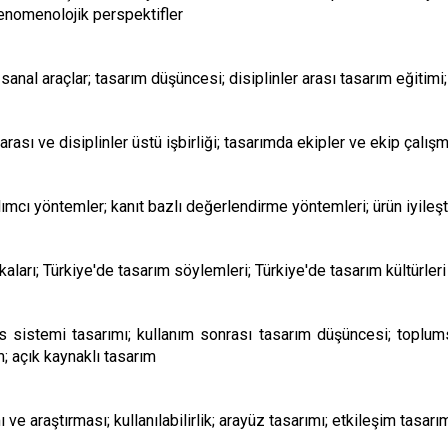
fenomenolojik perspektifler
 sanal araçlar; tasarım düşüncesi; disiplinler arası tasarım eğitimi
arası ve disiplinler üstü işbirliği; tasarımda ekipler ve ekip çalı
lımcı yöntemler; kanıt bazlı değerlendirme yöntemleri; ürün iyileştir
ikaları; Türkiye'de tasarım söylemleri; Türkiye'de tasarım kültürleri
vis sistemi tasarımı; kullanım sonrası tasarım düşüncesi; toplu
m; açık kaynaklı tasarım
ı ve araştırması; kullanılabilirlik; arayüz tasarımı; etkileşim tas