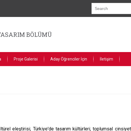
TASARIM BÖLÜMÜ
a
Proje Galerisi
Aday Öğrenciler İçin
İletişim
türel eleştirisi; Türkiye'de tasarım kültürleri; toplumsal cinsiyet