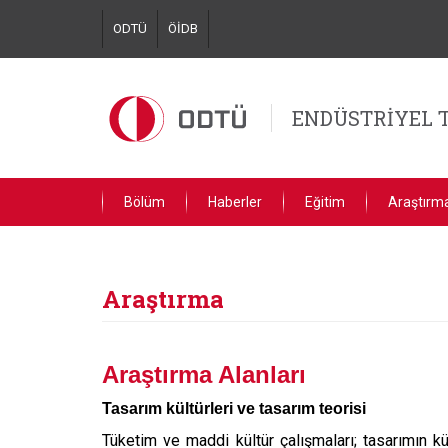
Skip
ODTÜ
ÖİDB
to
main
content
ENDÜSTRİYEL 
Bölüm
Haberler
Eğitim
Araştırm
Araştırma
Araştırma Alanları
Tasarım kültürleri ve tasarım teorisi
Tüketim ve maddi kültür çalışmaları; tasarımın kül