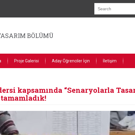
TASARIM BÖLÜMÜ
a
Proje Galerisi
Aday Öğrenciler İçin
İletişim
dersi kapsamında “Senaryolarla Tasar
a tamamladık!