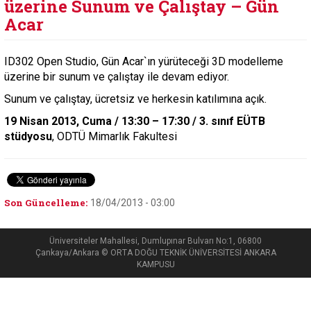
üzerine Sunum ve Çalıştay – Gün
Acar
ID302 Open Studio, Gün Acar`ın yürüteceği 3D modelleme
üzerine bir sunum ve çalıştay ile devam ediyor.
Sunum ve çalıştay, ücretsiz ve herkesin katılımına açık.
19 Nisan 2013, Cuma / 13:30 – 17:30 / 3. sınıf EÜTB
stüdyosu
, ODTÜ Mimarlık Fakultesi
Son Güncelleme:
18/04/2013 - 03:00
Üniversiteler Mahallesi, Dumlupınar Bulvarı No:1, 06800
Çankaya/Ankara © ORTA DOĞU TEKNİK ÜNİVERSİTESİ ANKARA
KAMPUSU