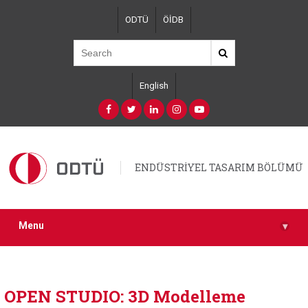
Skip
ODTÜ
ÖİDB
to
main
content
English
ENDÜSTRİYEL TASARIM BÖLÜMÜ
Menu
▾
OPEN STUDIO: 3D Modelleme