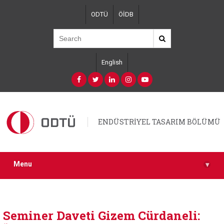
Skip
ODTÜ
ÖİDB
to
main
content
English
ENDÜSTRİYEL TASARIM BÖLÜMÜ
Menu
▾
Seminer Daveti Gizem Cürdaneli: