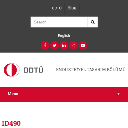
Skip
ODTÜ
ÖİDB
to
main
content
English
ENDÜSTRİYEL TASARIM BÖLÜMÜ
Menu
▾
ID490