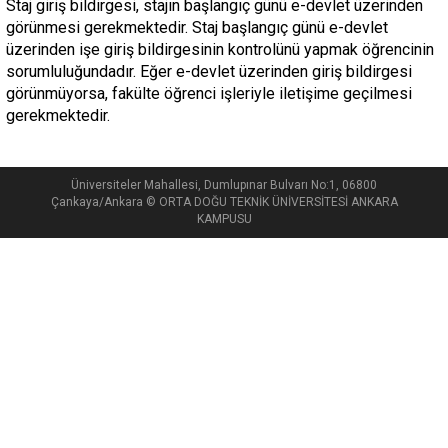
Staj giriş bildirgesi, stajın başlangıç günü e-devlet üzerinden
görünmesi gerekmektedir. Staj başlangıç günü e-devlet
üzerinden işe giriş bildirgesinin kontrolünü yapmak öğrencinin
sorumluluğundadır. Eğer e-devlet üzerinden giriş bildirgesi
görünmüyorsa, fakülte öğrenci işleriyle iletişime geçilmesi
gerekmektedir.
Üniversiteler Mahallesi, Dumlupınar Bulvarı No:1, 06800
Çankaya/Ankara © ORTA DOĞU TEKNİK ÜNİVERSİTESİ ANKARA
KAMPUSU