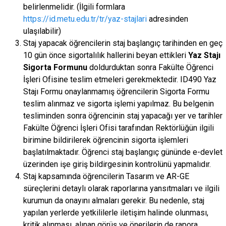
belirlenmelidir. (İlgili formlara
https://id.metu.edu.tr/tr/yaz-stajlari
adresinden
ulaşılabilir)
Staj yapacak öğrencilerin staj başlangıç tarihinden en geç
10 gün önce sigortalılık hallerini beyan ettikleri
Yaz Stajı
Sigorta Formunu
doldurduktan sonra Fakülte Öğrenci
İşleri Ofisine teslim etmeleri gerekmektedir. ID490 Yaz
Stajı Formu onaylanmamış öğrencilerin Sigorta Formu
teslim alınmaz ve sigorta işlemi yapılmaz. Bu belgenin
tesliminden sonra öğrencinin staj yapacağı yer ve tarihler
Fakülte Öğrenci İşleri Ofisi tarafından Rektörlüğün ilgili
birimine bildirilerek öğrencinin sigorta işlemleri
başlatılmaktadır. Öğrenci staj başlangıç gününde e-devlet
üzerinden işe giriş bildirgesinin kontrolünü yapmalıdır.
Staj kapsamında öğrencilerin Tasarım ve AR-GE
süreçlerini detaylı olarak raporlarına yansıtmaları ve ilgili
kurumun da onayını almaları gerekir. Bu nedenle, staj
yapılan yerlerde yetkililerle iletişim halinde olunması,
kritik alınması, alınan görüş ve önerilerin de rapora