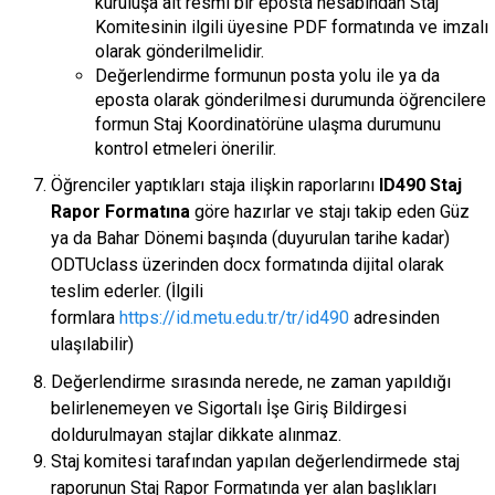
kuruluşa ait resmi bir eposta hesabından Staj
Komitesinin ilgili üyesine PDF formatında ve imzalı
olarak gönderilmelidir.
Değerlendirme formunun posta yolu ile ya da
eposta olarak gönderilmesi durumunda öğrencilere
formun Staj Koordinatörüne ulaşma durumunu
kontrol etmeleri önerilir.
Öğrenciler yaptıkları staja ilişkin raporlarını
ID490 Staj
Rapor Formatına
göre hazırlar ve stajı takip eden Güz
ya da Bahar Dönemi başında (duyurulan tarihe kadar)
ODTUclass üzerinden docx formatında dijital olarak
teslim ederler. (İlgili
formlara
https://id.metu.edu.tr/tr/id490
adresinden
ulaşılabilir)
Değerlendirme sırasında nerede, ne zaman yapıldığı
belirlenemeyen ve Sigortalı İşe Giriş Bildirgesi
doldurulmayan stajlar dikkate alınmaz.
Staj komitesi tarafından yapılan değerlendirmede staj
raporunun Staj Rapor Formatında yer alan başlıkları